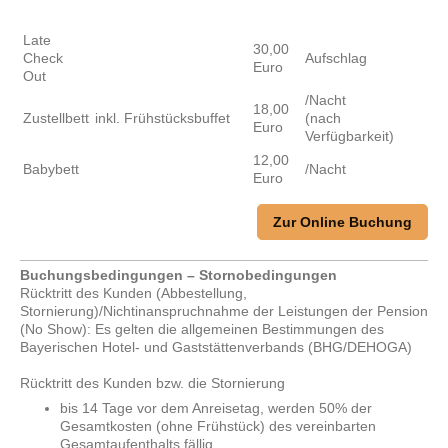
Late
30,00
Check
Aufschlag
Euro
Out
/Nacht
18,00
Zustellbett
inkl. Frühstücksbuffet
(nach
Euro
Verfügbarkeit)
12,00
Babybett
/Nacht
Euro
Zur Online Buchung
Buchungsbedingungen – Stornobedingungen
Rücktritt des Kunden (Abbestellung,
Stornierung)/Nichtinanspruchnahme der Leistungen der Pension
(No Show): Es gelten die allgemeinen Bestimmungen des
Bayerischen Hotel- und Gaststättenverbands (BHG/DEHOGA)
Rücktritt des Kunden bzw. die Stornierung
bis 14 Tage vor dem Anreisetag, werden 50% der
Gesamtkosten (ohne Frühstück) des vereinbarten
Gesamtaufenthalts fällig